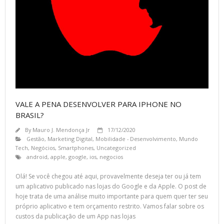
VALE A PENA DESENVOLVER PARA IPHONE NO
BRASIL?
By
Mauro J. Mendonça Jr
17/12/2020
Gestão
,
Marketing Digital
,
Mobilidade - Desenvolvimento
,
Mundo
Tech
,
Negócios
,
Smartphones
,
Uncategorized
android
,
apple
,
google
,
ios
,
negocios
Olá! Se você chegou até aqui, provavelmente deseja ter ou já tem
um aplicativo publicado nas lojas do Google e da Apple. O post de
hoje trata de uma análise muito importante para quem quer ter seu
próprio aplicativo e tem orçamento restrito. Vamos falar sobre os
custos da publicação de um App nas lojas